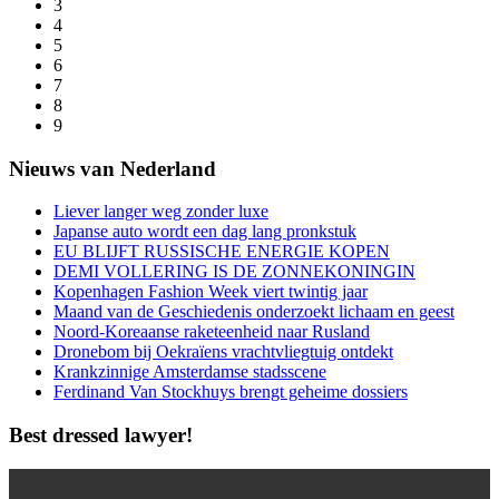
3
4
5
6
7
8
9
Nieuws van Nederland
Liever langer weg zonder luxe
Japanse auto wordt een dag lang pronkstuk
EU BLIJFT RUSSISCHE ENERGIE KOPEN
DEMI VOLLERING IS DE ZONNEKONINGIN
Kopenhagen Fashion Week viert twintig jaar
Maand van de Geschiedenis onderzoekt lichaam en geest
Noord-Koreaanse raketeenheid naar Rusland
Dronebom bij Oekraïens vrachtvliegtuig ontdekt
Krankzinnige Amsterdamse stadsscene
Ferdinand Van Stockhuys brengt geheime dossiers
Best dressed lawyer!