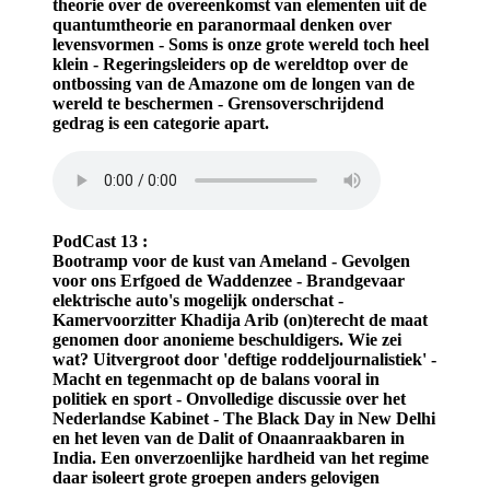
theorie over de overeenkomst van elementen uit de
quantumtheorie en paranormaal denken over
levensvormen - Soms is onze grote wereld toch heel
klein - Regeringsleiders op de wereldtop over de
ontbossing van de Amazone om de longen van de
wereld te beschermen - Grensoverschrijdend
gedrag is een categorie apart.
PodCast 13 :
Bootramp voor de kust van Ameland - Gevolgen
voor ons Erfgoed de Waddenzee - Brandgevaar
elektrische auto's mogelijk onderschat -
Kamervoorzitter Khadija Arib (on)terecht de maat
genomen door anonieme beschuldigers. Wie zei
wat? Uitvergroot door 'deftige roddeljournalistiek' -
Macht en tegenmacht op de balans vooral in
politiek en sport - Onvolledige discussie over het
Nederlandse Kabinet - The Black Day in New Delhi
en het leven van de Dalit of Onaanraakbaren in
India. Een onverzoenlijke hardheid van het regime
daar isoleert grote groepen anders gelovigen