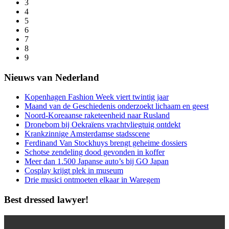
3
4
5
6
7
8
9
Nieuws van Nederland
Kopenhagen Fashion Week viert twintig jaar
Maand van de Geschiedenis onderzoekt lichaam en geest
Noord-Koreaanse raketeenheid naar Rusland
Dronebom bij Oekraïens vrachtvliegtuig ontdekt
Krankzinnige Amsterdamse stadsscene
Ferdinand Van Stockhuys brengt geheime dossiers
Schotse zendeling dood gevonden in koffer
Meer dan 1.500 Japanse auto’s bij GO Japan
Cosplay krijgt plek in museum
Drie musici ontmoeten elkaar in Waregem
Best dressed lawyer!