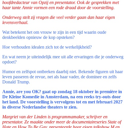
hoofdredacteur van Opzij en presentator. Ook de gesprekken met
haar tante Annie vormen een rode draad door de voorstelling.
Onderweg stelt zij vragen die veel verder gaan dan haar eigen
levensverhaal.
Wat betekent het om vrouw te zijn in een tijd waarin oude
denkbeelden opnieuw de kop opsteken?
Hoe verhouden idealen zich tot de werkelijkheid?
En wat neem je uiteindelijk mee uit alle ervaringen die je onderweg
opdoet?
Humor en zelfspot ontbreken daarbij niet. Bekende figuren uit haar
leven passeren de revue, net als haar vader, de dominee en zelfs
Donald Trump.
Annie, are you OK? gaat op zondag 18 oktober in première in
De Kleine Komedie in Amsterdam, na een reeks try-outs door
het land. De voorstelling is vervolgens tot en met februari 2027
in diverse Nederlandse theaters te zien.
Margriet van der Linden is programmamaker, schrijver en
presentator. Ze maakte onder meer de documentaireseries State of
Hate en How To Be Gay, presenteerde haar eigen talkshow M en