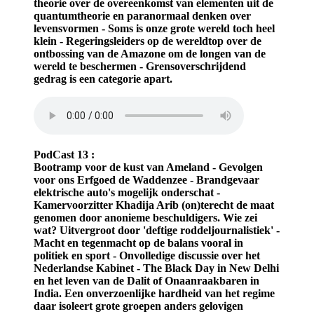
theorie over de overeenkomst van elementen uit de
quantumtheorie en paranormaal denken over
levensvormen - Soms is onze grote wereld toch heel
klein - Regeringsleiders op de wereldtop over de
ontbossing van de Amazone om de longen van de
wereld te beschermen - Grensoverschrijdend
gedrag is een categorie apart.
PodCast 13 :
Bootramp voor de kust van Ameland - Gevolgen
voor ons Erfgoed de Waddenzee - Brandgevaar
elektrische auto's mogelijk onderschat -
Kamervoorzitter Khadija Arib (on)terecht de maat
genomen door anonieme beschuldigers. Wie zei
wat? Uitvergroot door 'deftige roddeljournalistiek' -
Macht en tegenmacht op de balans vooral in
politiek en sport - Onvolledige discussie over het
Nederlandse Kabinet - The Black Day in New Delhi
en het leven van de Dalit of Onaanraakbaren in
India. Een onverzoenlijke hardheid van het regime
daar isoleert grote groepen anders gelovigen